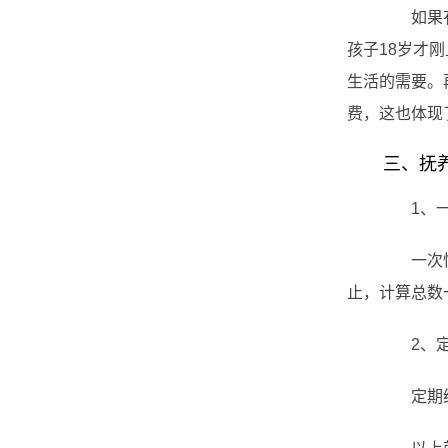
如果有上
孩子18岁才
生活的需要。
费，这也体现
三、抚养
1、一
一次性给
止，计算总数
2、定
定期给付