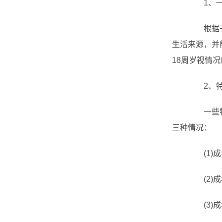
1、一
根据子女
生活来源，并
18周岁视情
2、特
一些特殊
三种情况：
(1)成
(2)成
(3)成