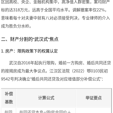
区因高校、央企、金融机构集中，高净值人群密集，案均财产
标的达318万元，远高于全国平均水平。调解撤案率仅22%，
意味着每十对夫妻中就有八对必须接受判决，专业律师的介入
成为胜负分水岭。
二、财产分割的“武汉式”焦点
1. 房产：限购政策下的权属认定
武汉自2016年起执行限购，婚前一方购房、婚后共同还贷
的按揭房成为最大争议点。江汉区法院（2022）鄂0103民初
9542号判决确立“婚后共同还贷及对应增值部分补偿公式”：
补偿
计算公式
举证要点
基数
共同
共同还贷本息÷(购房合同价＋