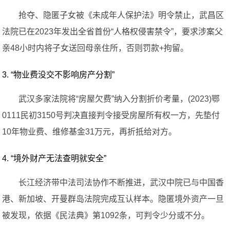
抢夺、隐匿子女被《未成年人保护法》明令禁止，武昌区
法院已在2023年发出全省首份“人格权侵害禁令”，要求涉案父
亲48小时内将子女送回母亲住所，否则罚款+拘留。
3. “物业费没交不影响房产分割”
武汉多家法院将“房屋欠费”纳入分割折价考量，(2023)鄂
0111民初3150号判决直接判令接受房屋所有权一方，先垫付
10年物业费、维修基金31万元，再折抵给对方。
4. “境外财产无法查明就安全”
长江经济带中法司法协作不断推进，武汉中院已与中国香
港、新加坡、开曼群岛法院完成互认样本。隐匿境外资产一旦
被发现，依据《民法典》第1092条，可判令少分或不分。