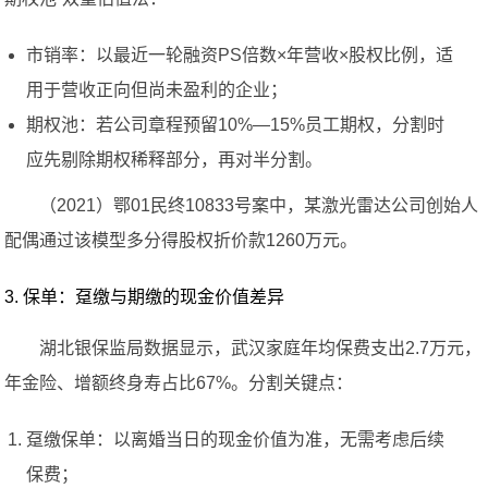
市销率：以最近一轮融资PS倍数×年营收×股权比例，适
用于营收正向但尚未盈利的企业；
期权池：若公司章程预留10%—15%员工期权，分割时
应先剔除期权稀释部分，再对半分割。
（2021）鄂01民终10833号案中，某激光雷达公司创始人
配偶通过该模型多分得股权折价款1260万元。
3. 保单：趸缴与期缴的现金价值差异
湖北银保监局数据显示，武汉家庭年均保费支出2.7万元，
年金险、增额终身寿占比67%。分割关键点：
趸缴保单：以离婚当日的现金价值为准，无需考虑后续
保费；