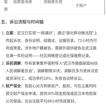
股
结算查询单
资融券负债
子账户
票
五、诉讼流程与时间轴
立案
：武汉已实现“一网通办”，通过“湖北移动微法院”上
传起诉状、身份证明、结婚证、证据目录，72小时内可
完成审查。涉外地户籍被告，需额外提供被告在武汉居
住满一年的证明——社区网格登记或社保缴费记录。
诉前调解
：所有家事案件强制导入“武汉市婚姻家庭纠纷
人民调解委员会”，调解期限30天。调解员多为退休法官
或资深社工，成功率约18%，失败自动转诉讼。
财产保全
：若担心对方转移房产、股权，可在立案同时
提交财产保全申请，提供30%现金担保或武汉本地担保
公司保函。光谷法庭平均48小时完成查封。