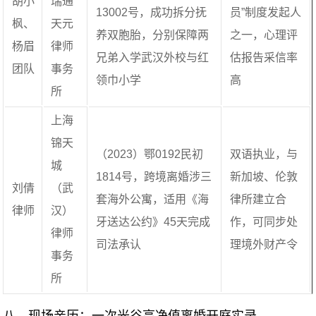
胡小
瑞通
13002号，成功拆分抚
员”制度发起人
枫、
天元
养双胞胎，分别保障两
之一，心理评
杨眉
律师
兄弟入学武汉外校与红
估报告采信率
团队
事务
领巾小学
高
所
上海
锦天
（2023）鄂0192民初
双语执业，与
城
1814号，跨境离婚涉三
新加坡、伦敦
刘倩
（武
套海外公寓，适用《海
律所建立合
律师
汉）
牙送达公约》45天完成
作，可同步处
律师
司法承认
理境外财产令
事务
所