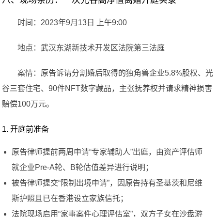
八、现场亲历：一次光谷高净值离婚开庭实录
时间：2023年9月13日 上午9:00
地点：武汉东湖新技术开发区法院第三法庭
案情：原告诉请分割婚后取得的独角兽企业5.8%股权、光
谷三套住宅、90件NFT数字藏品，主张抚养权并请求精神损害
赔偿100万元。
1. 开庭前准备
原告律师提前两周申请“专家辅助人”出庭，由资产评估师
就企业Pre-A轮、B轮估值差异进行说明；
被告律师提交“限制出境申请”，因原告持有圣基茨和尼维
斯护照且已在香港设立家族信托；
法院现场启用“家事案件心理评估室”，双方子女在沙盘游