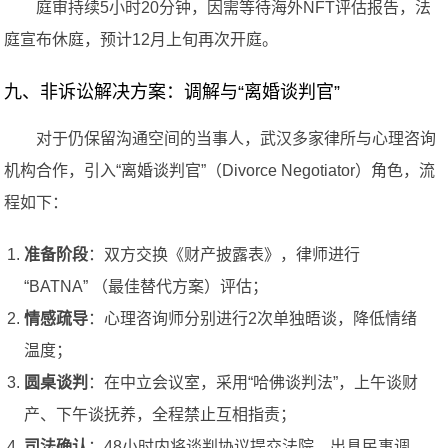
庭审持续5小时20分钟，因需等待海外NFT评估报告，法
庭宣布休庭，预计12月上旬再次开庭。
九、非诉讼解决方案：调解与“离婚谈判官”
对于仍保留沟通空间的当事人，武汉多家律所与心理咨询
机构合作，引入“离婚谈判官”（Divorce Negotiator）角色，流
程如下：
准备阶段
：双方交换《财产披露表》，律师进行
“BATNA” （最佳替代方案）评估；
情感疏导
：心理咨询师分别进行2次单独晤谈，降低情绪
温度；
圆桌谈判
：在中立会议室，采用“哈佛谈判法”，上午谈财
产、下午谈抚养，全程禁止互相指责；
司法确认
：48小时内将谈判协议提交法院，出具民事调