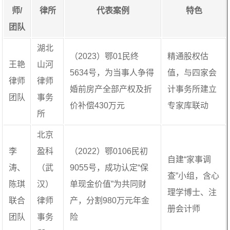
师/
律所
代表案例
特色
团队
湖北
（2023）鄂01民终
精通股权估
王艳
山河
5634号，为当事人争得
值，与四家会
律师
律师
婚前房产全部产权及折
计事务所建立
团队
事务
价补偿430万元
专家库联动
所
北京
李
盈科
（2022）鄂0106民初
自建“家事调
涛、
（武
9055号，成功认定“保
查”小组，含心
陈琪
汉）
单现金价值”为共同财
理学博士、注
联合
律师
产，分割980万元年金
册会计师
团队
事务
险