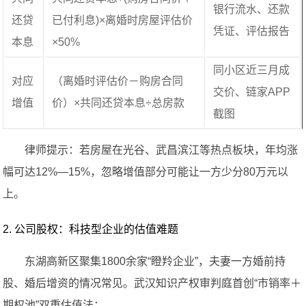
银行流水、还款
还贷
已付利息)×离婚时房屋评估价
凭证、评估报告
本息
×50%
同小区近三月成
对应
（离婚时评估价－购房合同
交价、链家APP
增值
价）×共同还贷本息÷总房款
截图
律师提示：若房屋在光谷、武昌滨江等热点板块，年均涨
幅可达12%—15%，忽略增值部分可能让一方少分80万元以
上。
2. 公司股权：科技型企业的估值难题
东湖高新区聚集1800余家“瞪羚企业”，夫妻一方婚前持
股、婚后增资的情况常见。武汉知识产权审判庭首创“市销率＋
期权池”双重估值法：