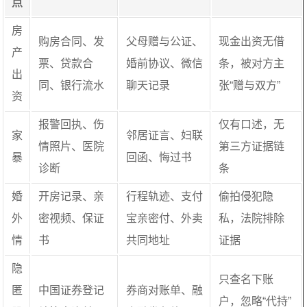
点
房
购房合同、发
父母赠与公证、
现金出资无借
产
票、贷款合
婚前协议、微信
条，被对方主
出
同、银行流水
聊天记录
张“赠与双方”
资
报警回执、伤
仅有口述，无
家
邻居证言、妇联
情照片、医院
第三方证据链
暴
回函、悔过书
诊断
条
婚
开房记录、亲
行程轨迹、支付
偷拍侵犯隐
外
密视频、保证
宝亲密付、外卖
私，法院排除
情
书
共同地址
证据
隐
只查名下账
匿
中国证券登记
券商对账单、融
户，忽略“代持”