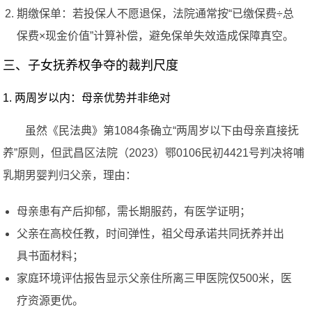
期缴保单：若投保人不愿退保，法院通常按“已缴保费÷总
保费×现金价值”计算补偿，避免保单失效造成保障真空。
三、子女抚养权争夺的裁判尺度
1. 两周岁以内：母亲优势并非绝对
虽然《民法典》第1084条确立“两周岁以下由母亲直接抚
养”原则，但武昌区法院（2023）鄂0106民初4421号判决将哺
乳期男婴判归父亲，理由：
母亲患有产后抑郁，需长期服药，有医学证明；
父亲在高校任教，时间弹性，祖父母承诺共同抚养并出
具书面材料；
家庭环境评估报告显示父亲住所离三甲医院仅500米，医
疗资源更优。