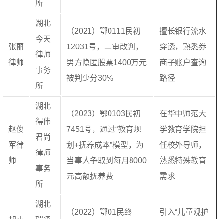
所
湖北
（2021）鄂0111民初
擅长银行流水
今天
张丽
12031号，二审改判，
穿透，熟悉券
律师
律师
男方隐匿股票1400万元
商子账户查询
事务
被判少分30%
路径
所
湖北
（2023）鄂0103民初
在华中师范大
得伟
赵俊
7451号，通过“教育规
学教育学院担
君尚
军律
划+抚养成本”模型，为
任校外导师，
律师
师
当事人争取到每月8000
熟悉特殊教育
事务
元高额抚养费
需求
所
湖北
（2022）鄂01民终
引入“儿童观护