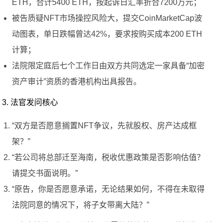
ETH，合计5400 ETH，按起诉日汇率折合7200万元；
被告质疑NFT市场操控风险大，提交CoinMarketCap波
动图表，单日跌幅曾达42%，要求按购买成本200 ETH
计算；
法院限定庭后七个工作日由双方共同选定一家具备“加密
资产审计”资质的香港机构出具报告。
3. 法官发问核心
“双方是否愿意搁置NFT争议，先就股权、房产达成框
架？”
“若公司将总部迁至海南，税收优惠政策是否影响估值？
请提交书面说明。”
“原告，你是否愿意承诺，无论结果如何，不得在未取得
法院同意的情况下，将子女带离大陆？”