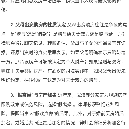
额、对应的利息及房产增值率，确保当事人获得最大化的补
偿。
2. 父母出资购房的性质认定
父母出资购房往往是争议的焦
点。是“赠与”还是“借款”？是赠与给夫妻双方还是赠与给一方？
律师会通过聊天记录、转账备注、父母与子女的沟通录音等证
据，还原出资时的真实意思表示。如果父母明确表示只赠与给
一方，那么该房产可能被认定为个人财产；如果是赠与双方，
则属于夫妻共同财产。在武汉的司法实践中，如果父母出资未
明确约定，往往倾向于认定为对夫妻双方的赠与。
3. “假离婚”与房产加名
近年来，武汉部分家庭为规避房产
限购政策或债务风险，选择“假离婚”。律师必须警惕这种风
险，提醒当事人“假戏真做”的后果。此外，对于婚前买房婚后
加名，或婚后共同还贷后加名的情况，律师会详细分析加名行