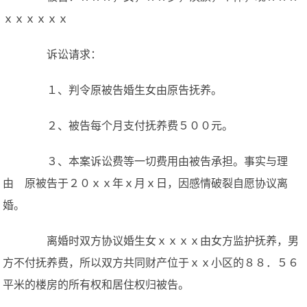
ｘｘｘｘｘｘ
诉讼请求：
１、判令原被告婚生女由原告抚养。
２、被告每个月支付抚养费５００元。
３、本案诉讼费等一切费用由被告承担。事实与理
由 原被告于２０ｘｘ年ｘ月ｘ日，因感情破裂自愿协议离
婚。
离婚时双方协议婚生女ｘｘｘｘ由女方监护抚养，男
方不付抚养费，所以双方共同财产位于ｘｘ小区的８８．５６
平米的楼房的所有权和居住权归被告。