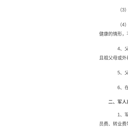
（3）无
（4）子
健康的情形，
4、父方
且祖父母或外
5、父母
6、在有
二、军人离
1、军人
员费、转业费