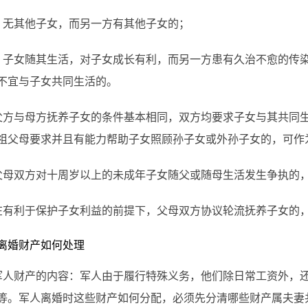
其他子女，而另一方有其他子女的；
女随其生活，对子女成长有利，而另一方患有久治不愈的传染
不宜与子女共同生活的。
与母方抚养子女的条件基本相同，双方均要求子女与其共同生
祖父母要求并且有能力帮助子女照顾孙子女或外孙子女的，可作
双方对十周岁以上的未成年子女随父或随母生活发生争执的，
利于保护子女利益的前提下，父母双方协议轮流抚养子女的
婚财产如何处理
财产的内容：军人由于履行特殊义务，他们除日常工资外，还
等。军人离婚时这些财产如何分配，必须先分清哪些财产属夫妻