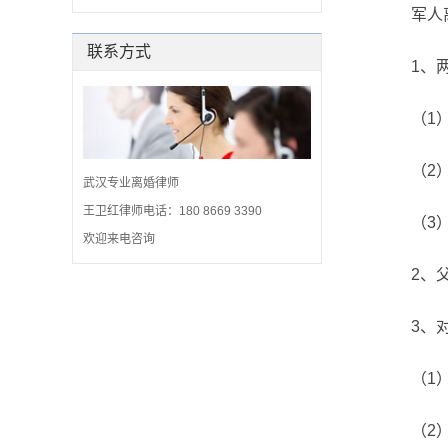
军人离婚
联系方式
1、两周
（1）患
（2）有
武汉专业离婚律师
王卫红律师电话：180 8669 3390
（3）因
欢迎来电咨询
2、父母
3、对两
（1）已
（2）子