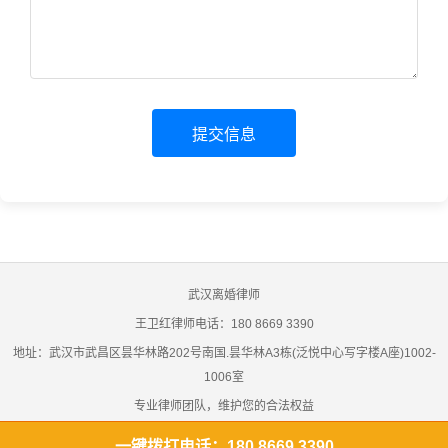
提交信息
武汉离婚律师
王卫红律师电话：180 8669 3390
地址：武汉市武昌区昙华林路202号南国.昙华林A3栋(泛悦中心写字楼A座)1002-
1006室
专业律师团队，维护您的合法权益
用我们的专业，为您提供优质的法律服务，为您的权益保驾护航
一键拨打电话：180 8669 3390